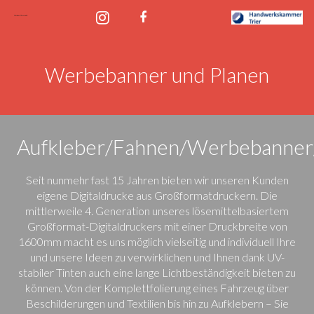
Werbebanner und Planen
Aufkleber/Fahnen/Werbebanner
Seit nunmehr fast 15 Jahren bieten wir unseren Kunden
eigene Digitaldrucke aus Großformatdruckern. Die
mittlerweile 4. Generation unseres lösemittelbasiertem
Großformat-Digitaldruckers mit einer Druckbreite von
1600mm macht es uns möglich vielseitig und individuell Ihre
und unsere Ideen zu verwirklichen und Ihnen dank UV-
stabiler Tinten auch eine lange Lichtbeständigkeit bieten zu
können. Von der Komplettfolierung eines Fahrzeug über
Beschilderungen und Textilien bis hin zu Aufklebern – Sie