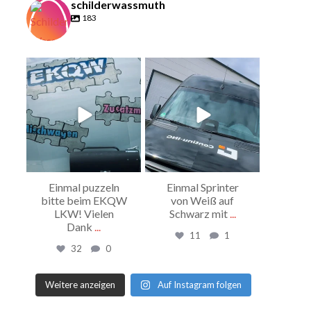
schilderwassmuth
183
schilderwassmuth
schilderwassmuth
Apr. 17
Apr. 17
Einmal puzzeln
Einmal Sprinter
bitte beim EKQW
von Weiß auf
LKW! Vielen
Schwarz mit
...
Dank
...
11
1
32
0
Weitere anzeigen
Auf Instagram folgen